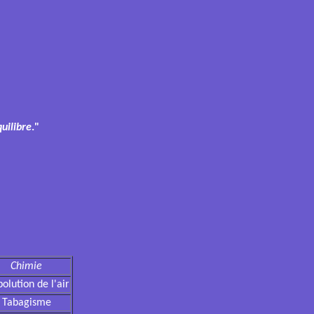
uilibre
."
Chimie
polution de l'air
Tabagisme